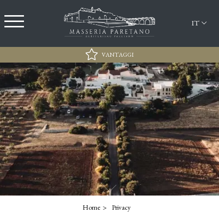
IT
VANTAGGI
Miglior Tariffa
Parcheggio Gratuito
Sconto esclusivo del 15% per l'accesso presso il
Lido Sabbiadoro
Wi-Fi
Home
Privacy