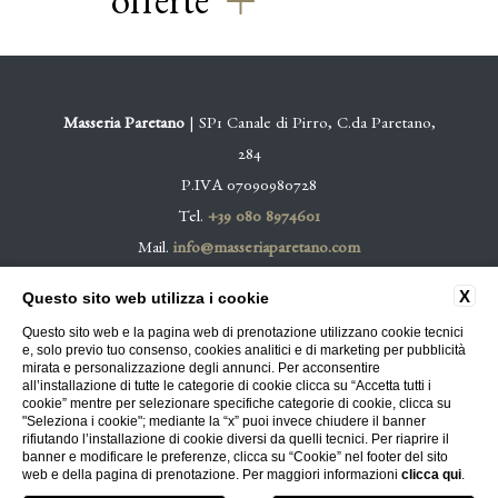
offerte
Masseria Paretano
| SP1 Canale di Pirro, C.da Paretano,
284
P.IVA 07090980728
Tel.
+39 080 8974601
Mail.
info@masseriaparetano.com
X
Questo sito web utilizza i cookie
CONTATTI
PRIVACY
DATI SOCIETARI
Questo sito web e la pagina web di prenotazione utilizzano cookie tecnici
e, solo previo tuo consenso, cookies analitici e di marketing per pubblicità
COOKIE POLICY
ACCESSIBILITÀ
mirata e personalizzazione degli annunci. Per acconsentire
all’installazione di tutte le categorie di cookie clicca su “Accetta tutti i
cookie” mentre per selezionare specifiche categorie di cookie, clicca su
"Seleziona i cookie"; mediante la “x” puoi invece chiudere il banner
rifiutando l’installazione di cookie diversi da quelli tecnici. Per riaprire il
banner e modificare le preferenze, clicca su “Cookie” nel footer del sito
WEBSITE BY BLASTNESS
web e della pagina di prenotazione. Per maggiori informazioni
clicca qui
.