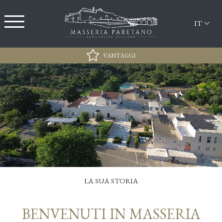
IT
VANTAGGI
Miglior Tariffa
Parcheggio Gratuito
Sconto esclusivo del 15% per l'accesso presso il
Lido Sabbiadoro
Wi-Fi
LA SUA STORIA
BENVENUTI IN MASSERIA